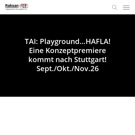
Men
Skip
to
search
main
content
TAI: Playground…HAFLA!
Eine Konzeptpremiere
kommt nach Stuttgart!
Sept./Okt./Nov.26