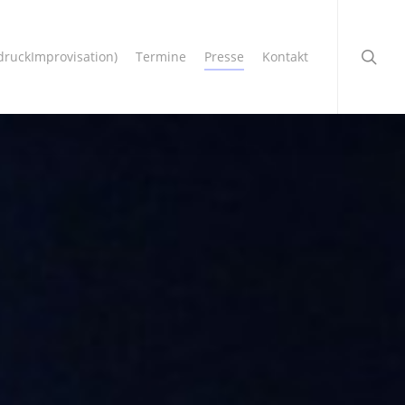
searc
druckImprovisation)
Termine
Presse
Kontakt