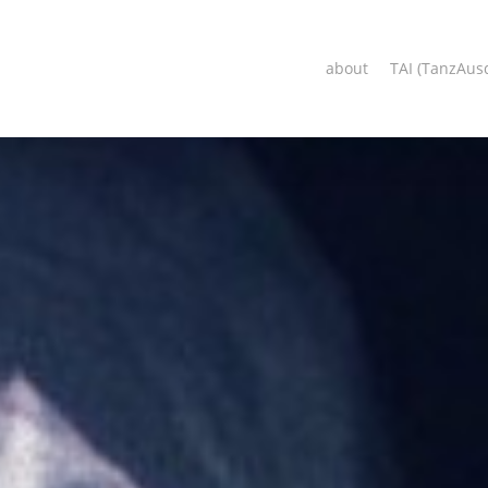
about
TAI (TanzAus